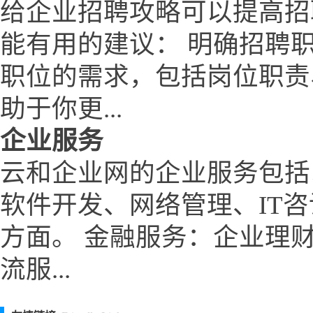
给企业招聘攻略可以提高招
能有用的建议： 明确招聘
职位的需求，包括岗位职责
助于你更...
企业服务
云和企业网的企业服务包括
软件开发、网络管理、IT
方面。 金融服务：企业理
流服...